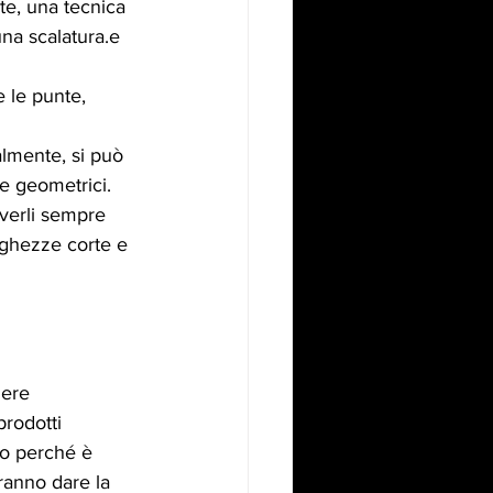
te, una tecnica 
una scalatura.e 
e le punte, 
almente, si può 
 e geometrici.
averli sempre 
unghezze corte e 
nere 
rodotti 
co perché è 
ranno dare la 