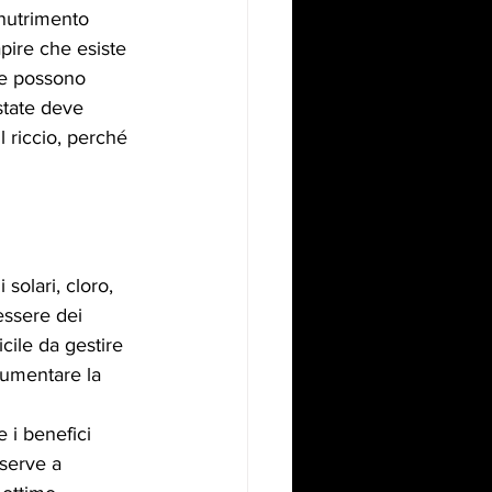
 nutrimento 
pire che esiste 
re possono 
state deve 
l riccio, perché 
solari, cloro, 
essere dei 
icile da gestire 
aumentare la 
 i benefici 
serve a 