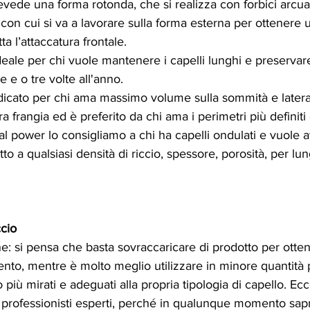
prevede una forma rotonda, che si realizza con forbici arcua
 con cui si va a lavorare sulla forma esterna per ottenere 
ta l’attaccatura frontale.
 ideale per chi vuole mantenere i capelli lunghi e preservar
e e o tre volte all'anno.
 indicato per chi ama massimo volume sulla sommità e later
 frangia ed è preferito da chi ama i perimetri più definiti
ral power lo consigliamo a chi ha capelli ondulati e vuole 
datto a qualsiasi densità di riccio, spessore, porosità, per l
ccio
ne: si pensa che basta sovraccaricare di prodotto per otte
to, mentre è molto meglio utilizzare in minore quantità p
 più mirati e adeguati alla propria tipologia di capello. Ec
a professionisti esperti, perché in qualunque momento sap