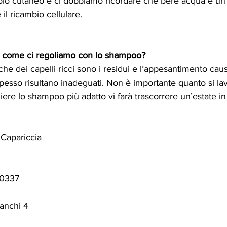
colo cutaneo e ci dobbiamo ricordare che bere acqua è un
il ricambio cellulare. 
, come ci regoliamo con lo shampoo?
he dei capelli ricci sono i residui e l’appesantimento cau
 spesso risultano inadeguati. Non è importante quanto si l
iere lo shampoo più adatto vi farà trascorrere un’estate in 
 Capariccia
40337
anchi 4