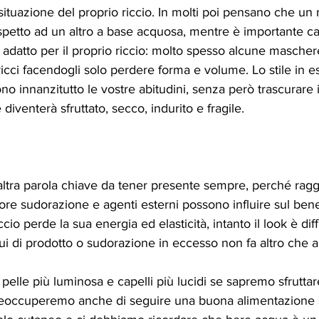
 situazione del proprio riccio. In molti poi pensano che un
ispetto ad un altro a base acquosa, mentre è importante ca
 adatto per il proprio riccio: molto spesso alcune masche
ricci facendogli solo perdere forma e volume. Lo stile in e
o innanzitutto le vostre abitudini, senza però trascurare i
iventerà sfruttato, secco, indurito e fragile. 
ltra parola chiave da tener presente sempre, perché raggi 
re sudorazione e agenti esterni possono influire sul ben
cio perde la sua energia ed elasticità, intanto il look è diff
dui di prodotto o sudorazione in eccesso non fa altro che 
pelle più luminosa e capelli più lucidi se sapremo sfruttare
preoccuperemo anche di seguire una buona alimentazione 