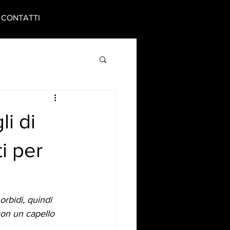
CONTATTI
li di
i per
morbidi, quindi 
con un capello 