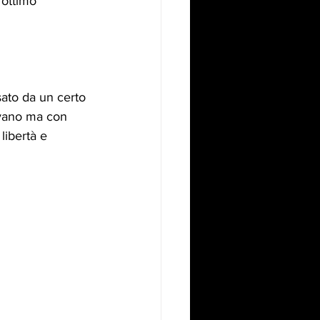
 ottimo 
sato da un certo 
avano ma con 
libertà e 