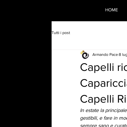
HOME
Tutti i post
Armando Pace
8 lu
Capelli ri
Caparicci
Capelli Ri
In estate la principale
gestibili, e fare in 
sempre sano e curato,