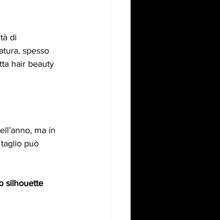
tà di 
atura, spesso 
ta hair beauty 
ell’anno, ma in 
 taglio può 
io silhouette 