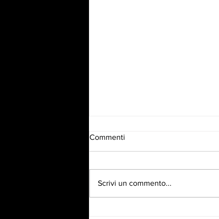
Commenti
Scrivi un commento...
Capelli ricci, al top anche in