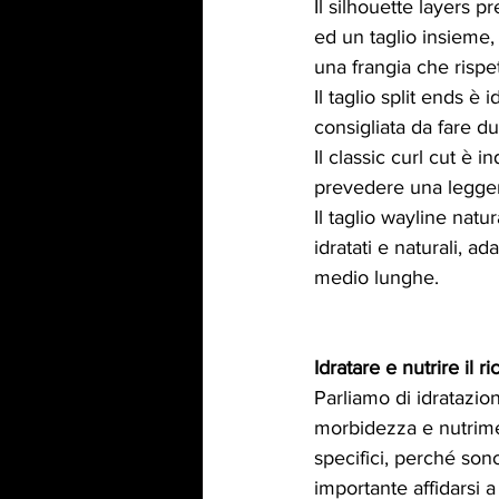
Il silhouette layers 
ed un taglio insieme,
una frangia che rispet
Il taglio split ends è
consigliata da fare du
Il classic curl cut è
prevedere una leggera
Il taglio wayline natu
idratati e naturali, a
medio lunghe.
Idratare e nutrire il ri
Parliamo di idratazio
morbidezza e nutrimen
specifici, perché sono
importante affidarsi 