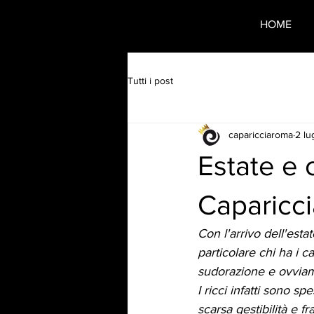
HOME
Tutti i post
caparicciaroma
2 lu
Estate e c
Caparicci
Con l'arrivo dell'esta
particolare chi ha i c
sudorazione e ovviame
I ricci infatti sono s
scarsa gestibilità e f