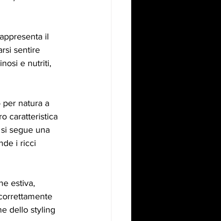
rappresenta il 
rsi sentire 
osi e nutriti, 
o per natura a 
o caratteristica 
 si segue una 
de i ricci 
e estiva, 
 correttamente 
e dello styling 