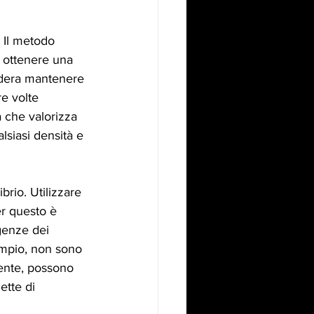
. Il metodo 
i ottenere una 
idera mantenere 
e volte 
 che valorizza 
siasi densità e 
brio. Utilizzare 
er questo è 
igenze dei 
sempio, non sono 
mente, possono 
tte di 