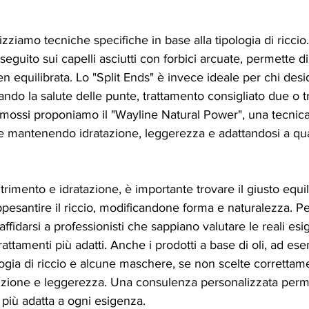
izziamo tecniche specifiche in base alla tipologia di riccio
seguito sui capelli asciutti con forbici arcuate, permette d
 equilibrata. Lo "Split Ends" è invece ideale per chi des
ndo la salute delle punte, trattamento consigliato due o tr
li mossi proponiamo il "Wayline Natural Power", una tecnica
e mantenendo idratazione, leggerezza e adattandosi a qual
rimento e idratazione, è importante trovare il giusto equili
ppesantire il riccio, modificandone forma e naturalezza. P
ffidarsi a professionisti che sappiano valutare le reali es
trattamenti più adatti. Anche i prodotti a base di oli, ad e
ologia di riccio e alcune maschere, se non scelte corretta
nizione e leggerezza. Una consulenza personalizzata perme
 più adatta a ogni esigenza.