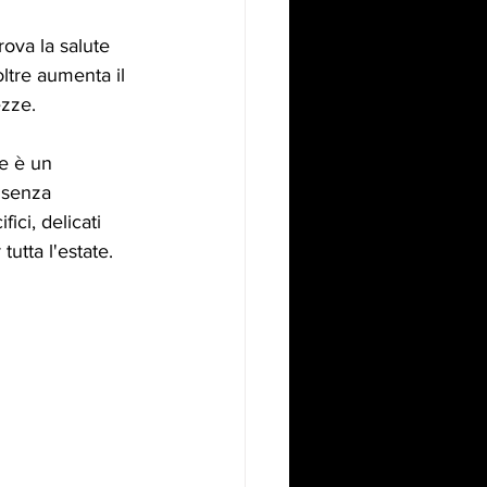
ova la salute 
oltre aumenta il 
ezze.
ne è un 
 senza 
ici, delicati 
tutta l'estate.