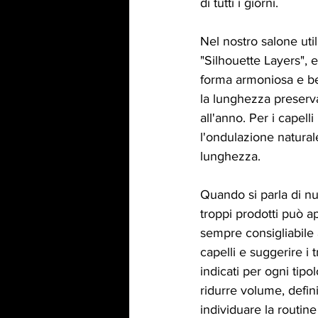
di tutti i giorni.
Nel nostro salone util
"Silhouette Layers", e
forma armoniosa e ben
la lunghezza preserva
all'anno. Per i capel
l'ondulazione natural
lunghezza.
Quando si parla di nut
troppi prodotti può a
sempre consigliabile a
capelli e suggerire i 
indicati per ogni tip
ridurre volume, defi
individuare la routine