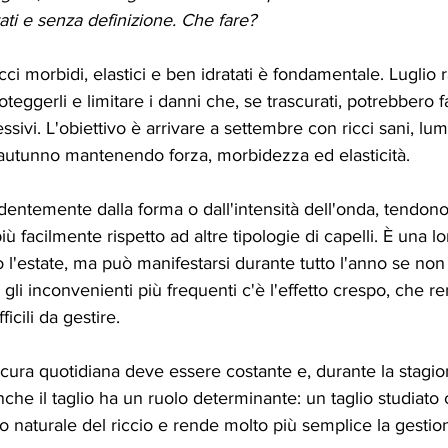
ati e senza definizione. Che fare? 
cci morbidi, elastici e ben idratati è fondamentale. Luglio 
teggerli e limitare i danni che, se trascurati, potrebbero fa
ivi. L'obiettivo è arrivare a settembre con ricci sani, lumin
l'autunno mantenendo forza, morbidezza ed elasticità.
endentemente dalla forma o dall'intensità dell'onda, tendon
ù facilmente rispetto ad altre tipologie di capelli. È una lor
 l'estate, ma può manifestarsi durante tutto l'anno se non
gli inconvenienti più frequenti c'è l'effetto crespo, che ren
ficili da gestire.
cura quotidiana deve essere costante e, durante la stagion
nche il taglio ha un ruolo determinante: un taglio studiato
o naturale del riccio e rende molto più semplice la gestion